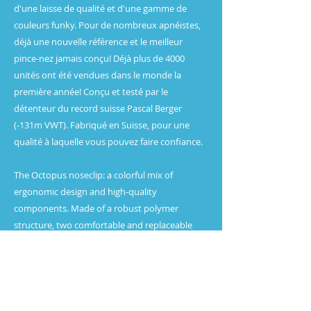
d'une laisse de qualité et d'une gamme de
couleurs funky. Pour de nombreux apnéistes,
déjà une nouvelle référence et le meilleur
pince-nez jamais conçu! Déjà plus de 4000
unités ont été vendues dans le monde la
première année! Conçu et testé par le
détenteur du record suisse Pascal Berger
(-131m VWT). Fabriqué en Suisse, pour une
qualité à laquelle vous pouvez faire confiance.
The Octopus noseclip: a colorful mix of
ergonomic design and high-quality
components. Made of a robust polymer
structure, two comfortable and replaceable
elastomer nose-pads, a strong quality leash
and with a range of funky colors to choose
from. For many freedivers, already a new
benchmark and the best noseclip ever
designed! Already over 4000 units were sold