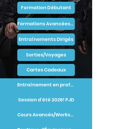
Formation Débutant
Formations Avancées/Ateliers
Entraînements Dirigés
Sorties/Voyages
Cartes Cadeaux
Entraînement en profondeur
Session d'été 2026! PJD
Cours Avancés/Workshops